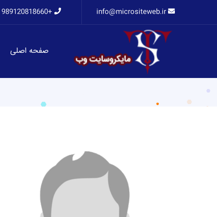
+989120818660
info@micrositeweb.ir
صفحه اصلی