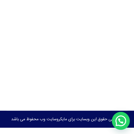
© تمامی حقوق این وبسایت برای مایکروسایت وب محفوظ می باشد